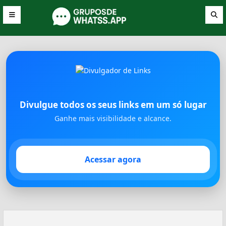
Divulgue todos os seus links em um só lugar
Ganhe mais visibilidade e alcance.
Acessar agora