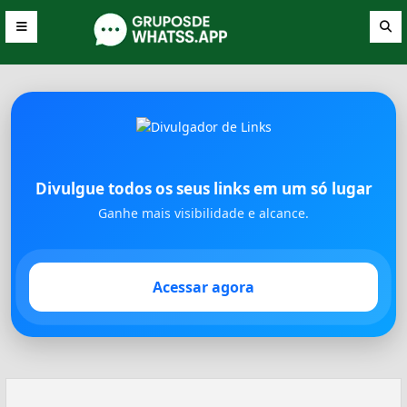
Divulgue todos os seus links em um só lugar
Ganhe mais visibilidade e alcance.
Acessar agora