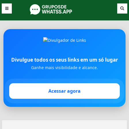
Divulgue todos os seus links em um só lugar
Ganhe mais visibilidade e alcance.
Acessar agora