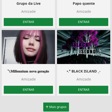
Grupo da Live
Papo quente
Amizade
Amizade
ENTRAR
ENTRAR
〽️️𝐌𝐢𝐥𝐥𝐞𝐧𝐧𝐢𝐮𝐦 𝐧𝐨𝐯𝐚 𝐠𝐞𝐫𝐚𝐜̧𝐚̃𝐨 ️
•.° BLACK ISLAND _-
Amizade
Amizade
ENTRAR
ENTRAR
Mais grupos