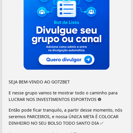
SEJA BEM-VINDO AO GOTZBET
E nesse grupo vamos te mostrar todo o caminho para
LUCRAR NOS INVESTIMENTOS ESPORTIVOS ⚽️
Então pode ficar tranquilo, a partir desse momento, nós
seremos PARCEIROS, e nossa ÚNICA META É COLOCAR
DINHEIRO NO SEU BOLSO TODO SANTO DIA ✅