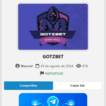
GOTZBET
Manoel
19 de agosto de 2024
978
REPORTAR
Compartilhar
Copiar link