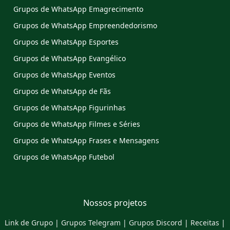
Grupos de WhatsApp Emagrecimento
Grupos de WhatsApp Empreendedorismo
Grupos de WhatsApp Esportes
Grupos de WhatsApp Evangélico
Grupos de WhatsApp Eventos
Grupos de WhatsApp de Fãs
Grupos de WhatsApp Figurinhas
Grupos de WhatsApp Filmes e Séries
Grupos de WhatsApp Frases e Mensagens
Grupos de WhatsApp Futebol
Nossos projetos
Link de Grupo
|
Grupos Telegram
|
Grupos Discord
|
Receitas
|