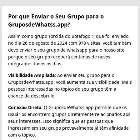
Por que Enviar o Seu Grupo para o
GruposdeWhatss.app?
Assim como grupo Torcida do Botafogo rj que foi enviado
no dia 26 de agosto de 2024 com 978 visitas, você também
deve enviar o seu grupo de whatsapp para o nosso site
porque o seu grupo receberá centenas de novos
integrantes todos os dias.
Visibilidade Ampliada
: Ao enviar seu grupo para o
GruposdeWhatss.app, você aumenta sua visibilidade. Mais
pessoas interessadas no tópico do seu grupo têm a
chance de descobri-lo.
Conexão Direta
: O GruposdeWhatss.app permite que os
usuários encontrem grupos diretamente relacionados aos
seus interesses. Isso significa que as pessoas que
ingressam em seu grupo provavelmente já têm afinidade
com o tópico.