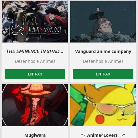
𝘛𝘏𝘌 𝘌𝘔𝘐𝘕𝘌𝘕𝘊𝘌 𝘐𝘕 𝘚𝘏𝘈𝘋𝘖𝘞
Vanguard anime company
Desenhos e Animes
Desenhos e Animes
ENTRAR
ENTRAR
‍️Mugiwara
º~_Anime^Lovers _~º