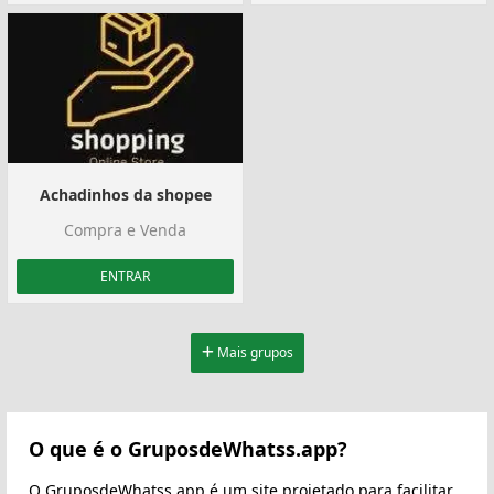
Achadinhos da shopee
Compra e Venda
ENTRAR
Mais grupos
O que é o GruposdeWhatss.app?
O GruposdeWhatss.app é um site projetado para facilitar