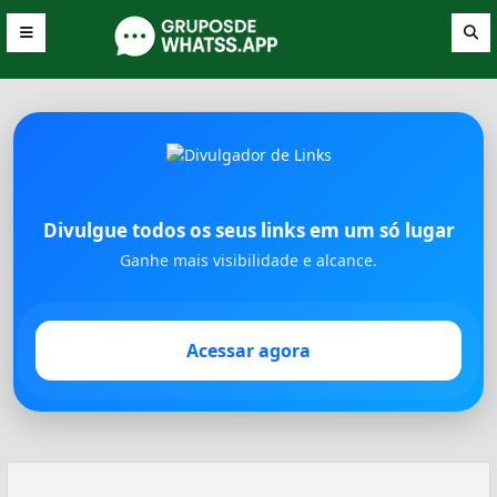
Divulgue todos os seus links em um só lugar
Ganhe mais visibilidade e alcance.
Acessar agora