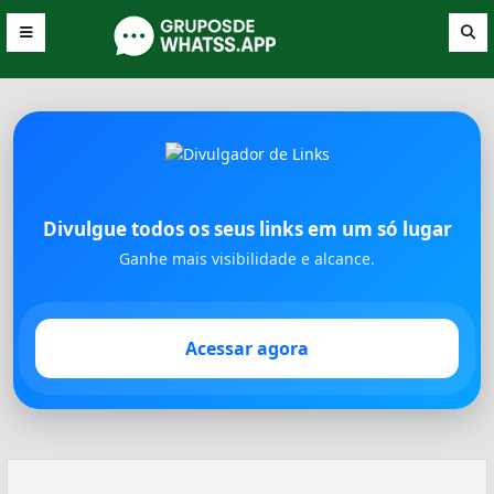
Divulgue todos os seus links em um só lugar
Ganhe mais visibilidade e alcance.
Acessar agora