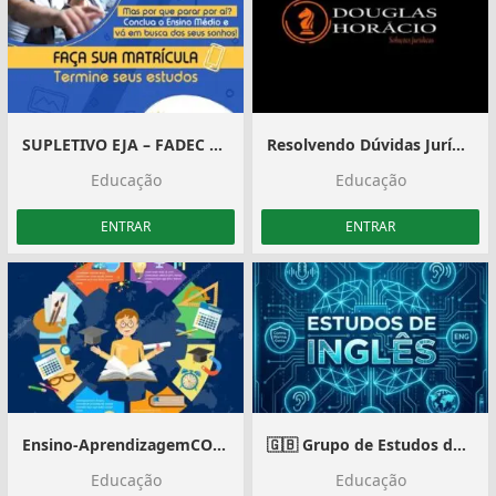
SUPLETIVO EJA – FADEC EAD
Resolvendo Dúvidas Jurídicas SP
Educação
Educação
ENTRAR
ENTRAR
Ensino-AprendizagemCONTEÚDOS & ASSUNTOS ESTUDANTIS
🇬🇧 Grupo de Estudos de Inglês 🇬🇧
Educação
Educação