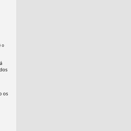
é o
já
dos
p os