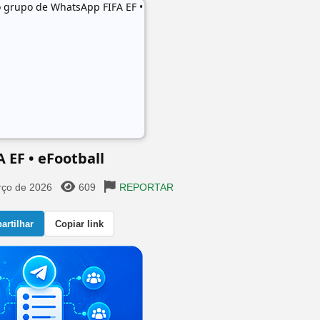
A EF • eFootball
rço de 2026
609
REPORTAR
rtilhar
Copiar link