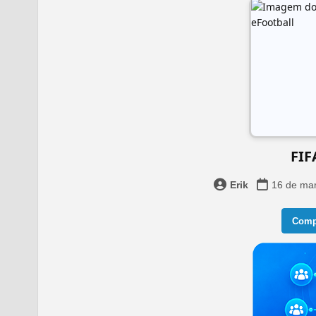
FIF
Erik
16 de ma
Compa