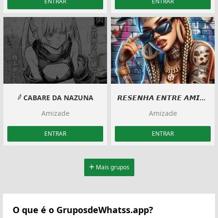
ENTRAR
ENTRAR
𓆪 CABARE DA NAZUNA
𝙍𝙀𝙎𝙀𝙉𝙃𝘼 𝙀𝙉𝙏𝙍𝙀 𝘼𝙈𝙄𝙂𝙊𝙎
Amizade
Amizade
ENTRAR
ENTRAR
Mais grupos
O que é o GruposdeWhatss.app?