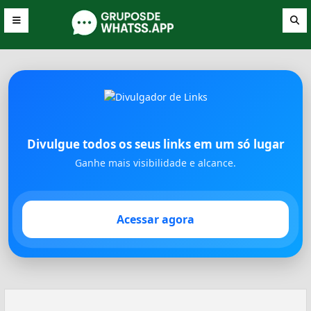
Divulgue todos os seus links em um só lugar
Ganhe mais visibilidade e alcance.
Acessar agora