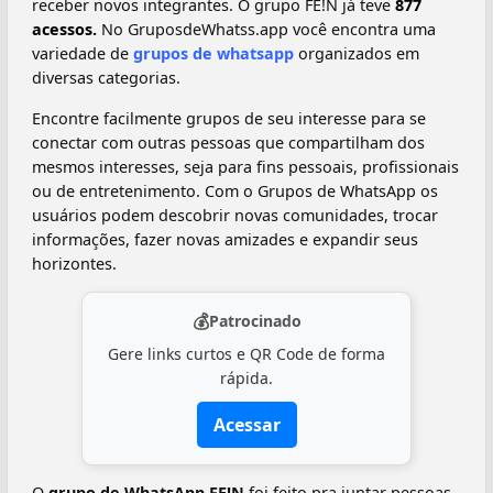
receber novos integrantes. O grupo FE!N já teve
877
acessos.
No GruposdeWhatss.app você encontra uma
variedade de
grupos de whatsapp
organizados em
diversas categorias.
Encontre facilmente grupos de seu interesse para se
conectar com outras pessoas que compartilham dos
mesmos interesses, seja para fins pessoais, profissionais
ou de entretenimento. Com o Grupos de WhatsApp os
usuários podem descobrir novas comunidades, trocar
informações, fazer novas amizades e expandir seus
horizontes.
💰
Patrocinado
Gere links curtos e QR Code de forma
rápida.
Acessar
O
grupo de WhatsApp FE!N
foi feito pra juntar pessoas