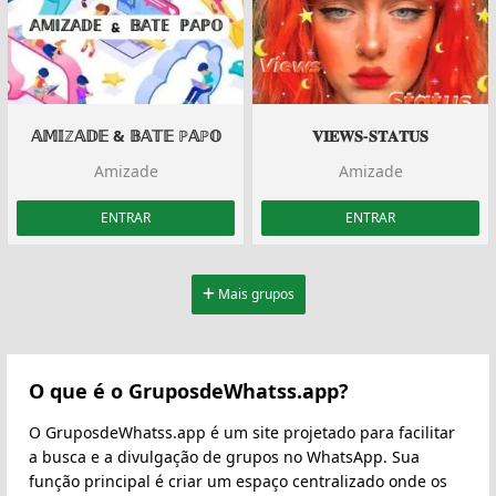
𝔸𝕄𝕀ℤ𝔸𝔻𝔼 & 𝔹𝔸𝕋𝔼 ℙ𝔸ℙ𝕆
𝐕𝐈𝐄𝐖𝐒-𝐒𝐓𝐀𝐓𝐔𝐒
Amizade
Amizade
ENTRAR
ENTRAR
Mais grupos
O que é o GruposdeWhatss.app?
O GruposdeWhatss.app é um site projetado para facilitar
a busca e a divulgação de grupos no WhatsApp. Sua
função principal é criar um espaço centralizado onde os