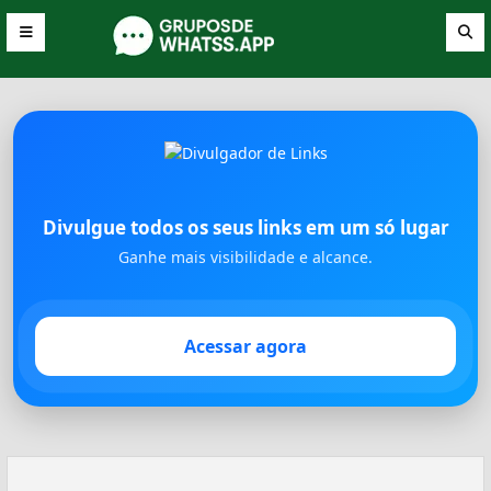
Divulgue todos os seus links em um só lugar
Ganhe mais visibilidade e alcance.
Acessar agora