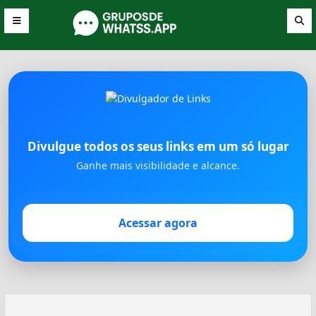
Divulgue todos os seus links em um só lugar
Ganhe mais visibilidade e alcance.
Acessar agora