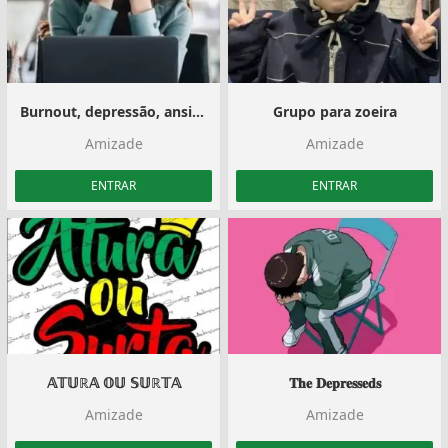
Burnout, depressão, ansiedade.
Grupo para zoeira
Amizade
Amizade
ENTRAR
ENTRAR
𝔸𝕋𝕌ℝ𝔸 𝕆𝕌 𝕊𝕌ℝ𝕋𝔸
𝐓𝐡𝐞 𝐃𝐞𝐩𝐫𝐞𝐬𝐬𝐞𝐝𝐬
Amizade
Amizade