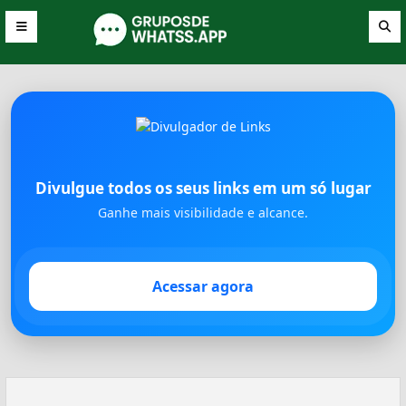
Divulgue todos os seus links em um só lugar
Ganhe mais visibilidade e alcance.
Acessar agora