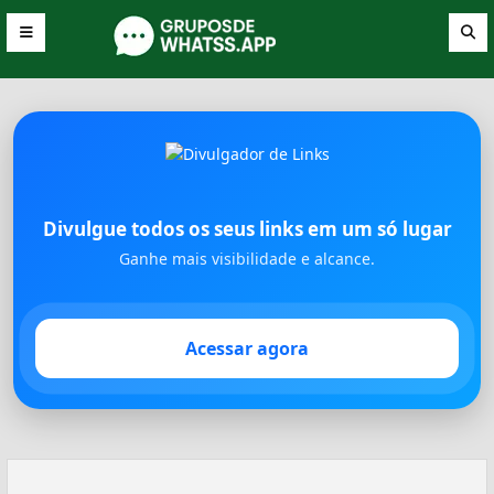
Divulgue todos os seus links em um só lugar
Ganhe mais visibilidade e alcance.
Acessar agora