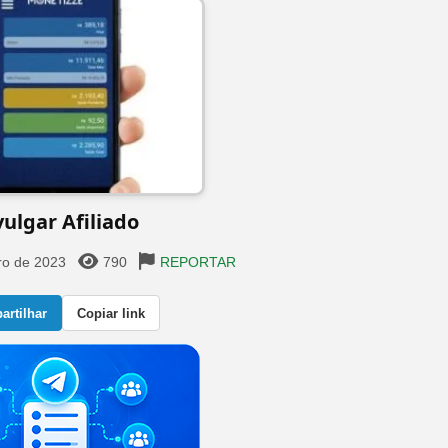
vulgar Afiliado
ro de 2023
790
REPORTAR
rtilhar
Copiar link