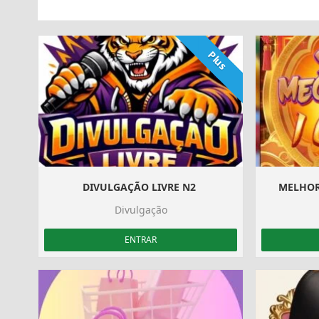
Plus
DIVULGAÇÃO LIVRE N2 ‍️
MELHOR
Divulgação
ENTRAR