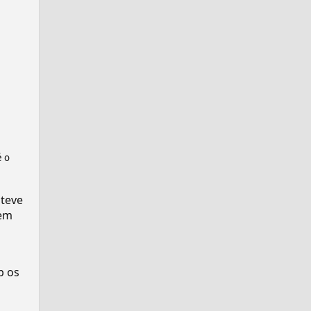
é o
 teve
em
p os