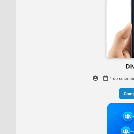
Di
4 de setemb
Compa