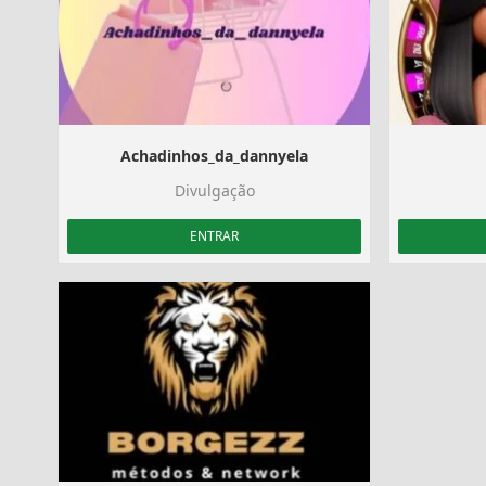
Achadinhos_da_dannyela
Divulgação
ENTRAR