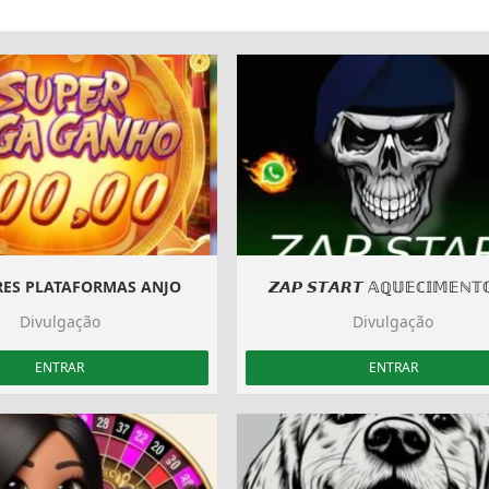
ES PLATAFORMAS ANJO
𝙕𝘼𝙋 𝙎𝙏𝘼𝙍𝙏 𝔸ℚ𝕌𝔼ℂ𝕀𝕄𝔼ℕ𝕋
Divulgação
Divulgação
ENTRAR
ENTRAR