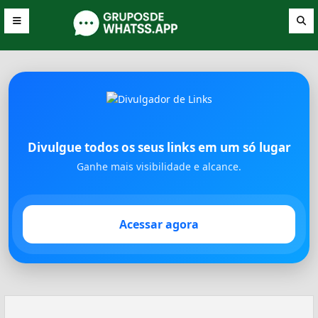
Divulgue todos os seus links em um só lugar
Ganhe mais visibilidade e alcance.
Acessar agora