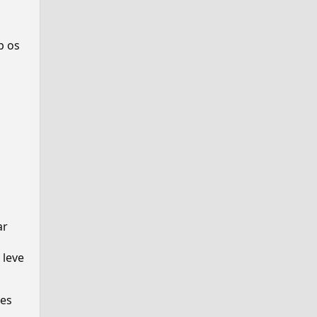
p os
ar
 leve
ses