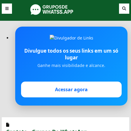
Divulgue todos os seus links em um só
lugar
Ganhe mais visibilidade e alcance.
Acessar agora