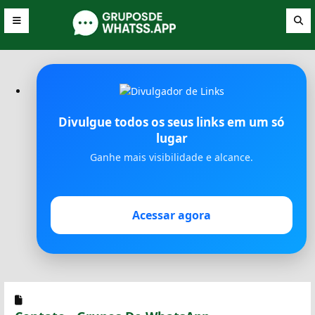
Divulgue todos os seus links em um só
lugar
Ganhe mais visibilidade e alcance.
Acessar agora