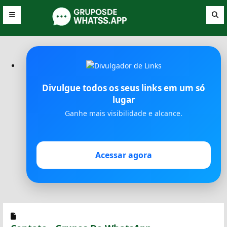
Divulgue todos os seus links em um só
lugar
Ganhe mais visibilidade e alcance.
Acessar agora