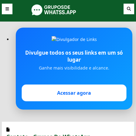
Divulgue todos os seus links em um só
lugar
Ganhe mais visibilidade e alcance.
Acessar agora