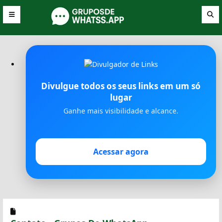
Divulgue todos os seus links em um só
lugar
Ganhe mais visibilidade e alcance.
Acessar agora