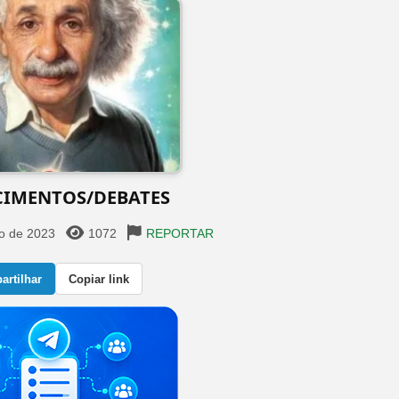
MENTOS/DEBATES️️️
o de 2023
1072
REPORTAR
rtilhar
Copiar link