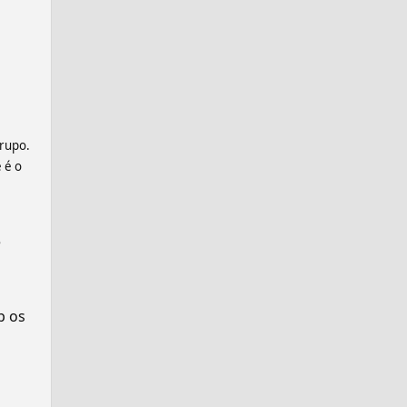
grupo.
 é o
e
p os