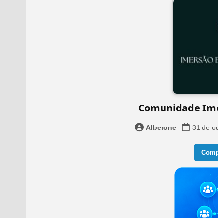
Comunidade Imer
Alberone
31 de o
Compa