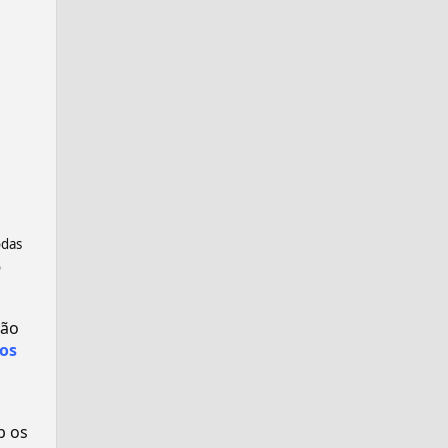
odas
o
são
os
p os