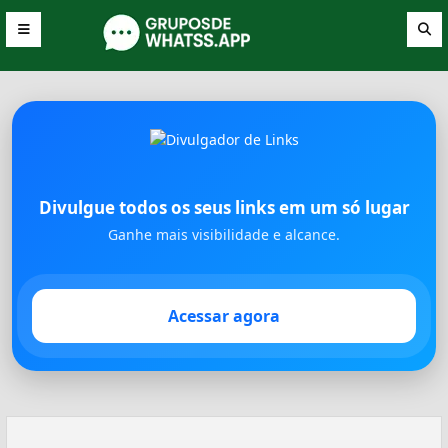
Divulgue todos os seus links em um só lugar
Ganhe mais visibilidade e alcance.
Acessar agora