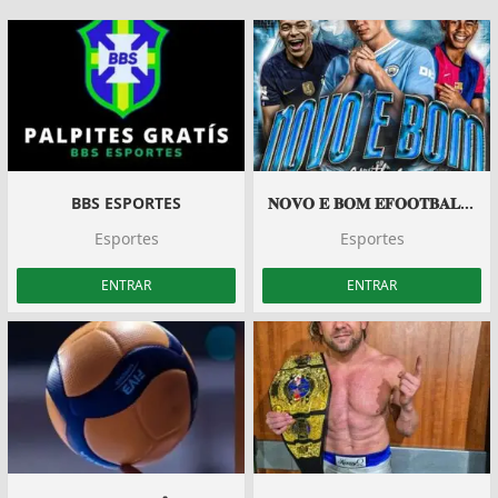
BBS ESPORTES
𝐍𝐎𝐕𝐎 𝐄 𝐁𝐎𝐌 𝐄𝐅𝐎𝐎𝐓𝐁𝐀𝐋𝐋 𝟐𝟎𝟐𝟓
Esportes
Esportes
ENTRAR
ENTRAR