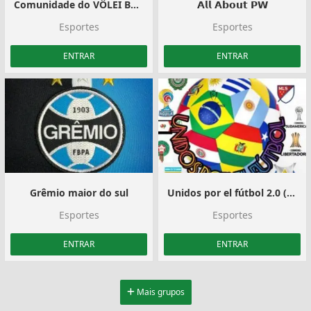
Comunidade do VÔLEI BR‼️🇧🇷
𝗔𝗹𝗹 𝗔𝗯𝗼𝘂𝘁 𝗣𝗪
Esportes
Esportes
ENTRAR
ENTRAR
Grêmio maior do sul
Unidos por el fútbol 2.0 (Dale que Dale)
Esportes
Esportes
ENTRAR
ENTRAR
Mais grupos