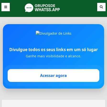
Divulgue todos os seus links em um só lugar
Ganhe mais visibilidade e alcance.
Acessar agora