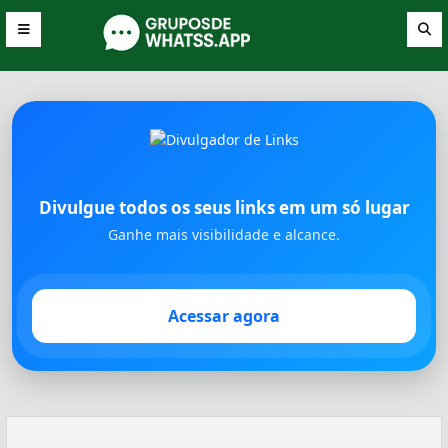
Divulgue todos os seus links em um só lugar
Ganhe mais visibilidade e alcance.
Acessar agora