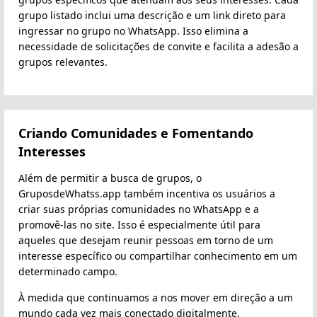
grupo listado inclui uma descrição e um link direto para
ingressar no grupo no WhatsApp. Isso elimina a
necessidade de solicitações de convite e facilita a adesão a
grupos relevantes.
Criando Comunidades e Fomentando
Interesses
Além de permitir a busca de grupos, o
GruposdeWhatss.app também incentiva os usuários a
criar suas próprias comunidades no WhatsApp e a
promovê-las no site. Isso é especialmente útil para
aqueles que desejam reunir pessoas em torno de um
interesse específico ou compartilhar conhecimento em um
determinado campo.
À medida que continuamos a nos mover em direção a um
mundo cada vez mais conectado digitalmente,