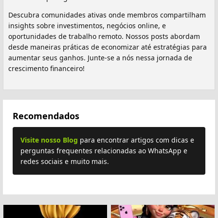
Descubra comunidades ativas onde membros compartilham
insights sobre investimentos, negócios online, e
oportunidades de trabalho remoto. Nossos posts abordam
desde maneiras práticas de economizar até estratégias para
aumentar seus ganhos. Junte-se a nós nessa jornada de
crescimento financeiro!
Recomendados
Visite nosso Blog
para encontrar artigos com dicas e
perguntas frequentes relacionadas ao WhatsApp e
redes sociais e muito mais.