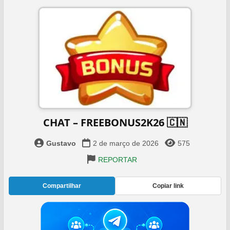
CHAT – FREEBONUS2K26 🇨🇳
Gustavo
2 de março de 2026
575
REPORTAR
Compartilhar
Copiar link