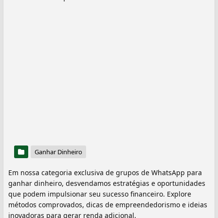
Ganhar Dinheiro
Em nossa categoria exclusiva de grupos de WhatsApp para
ganhar dinheiro, desvendamos estratégias e oportunidades
que podem impulsionar seu sucesso financeiro. Explore
métodos comprovados, dicas de empreendedorismo e ideias
inovadoras para gerar renda adicional.