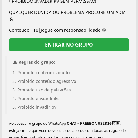
• PROIBIDO INVADIR PV SEM PERMISSÃO!
QUALQUER DUVIDA OU PROBLEMA PROCURE UM ADM
🫂
Conteudo +18|Jogue com responsabilidade 🔞
ENTRAR NO GRUPO
Regras do grupo:
Proibido conteúdo adulto
Proibido conteúdo agressivo
Proibido uso de palavrões
Proibido enviar links
Proibido invadir pv
Ao acessar o grupo de WhatsApp
CHAT – FREEBONUS2K26 🇨🇳
,
esteja ciente que você deve estar de acordo com todas as regras do
grupo. É importante dizer também que este é um grupo