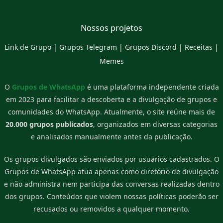
Nossos projetos
Link de Grupo
|
Grupos Telegram
|
Grupos Discord
|
Receitas
|
Memes
O
Grupos de WhatsApp
é uma plataforma independente criada
em 2023 para facilitar a descoberta e a divulgação de grupos e
comunidades do WhatsApp. Atualmente, o site reúne mais de
20.000 grupos publicados
, organizados em diversas categorias
e analisados manualmente antes da publicação.
Os grupos divulgados são enviados por usuários cadastrados. O
Grupos de WhatsApp atua apenas como diretório de divulgação
e não administra nem participa das conversas realizadas dentro
dos grupos. Conteúdos que violem nossas políticas poderão ser
recusados ou removidos a qualquer momento.