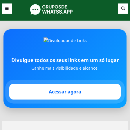
Divulgue todos os seus links em um só lugar
Ganhe mais visibilidade e alcance.
Acessar agora