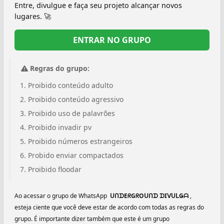
Entre, divulgue e faça seu projeto alcançar novos
lugares. 🚀
ENTRAR NO GRUPO
Regras do grupo:
Proibido conteúdo adulto
Proibido conteúdo agressivo
Proibido uso de palavrões
Proibido invadir pv
Proibido números estrangeiros
Probido enviar compactados
Proibido floodar
Ao acessar o grupo de WhatsApp
️ ᑌᑎᗪEᖇGᖇOᑌᑎᗪ ᗪIᐯᑌᒪǤᗩ ️
,
esteja ciente que você deve estar de acordo com todas as regras do
grupo. É importante dizer também que este é um grupo