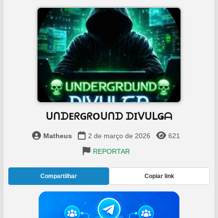
️ ᑌᑎᗪEᖇGᖇOᑌᑎᗪ ᗪIᐯᑌᒪǤᗩ ️
Matheus
2 de março de 2026
621
REPORTAR
Compartilhar
Copiar link