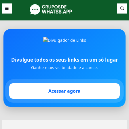
Divulgue todos os seus links em um só lugar
Ganhe mais visibilidade e alcance.
Acessar agora