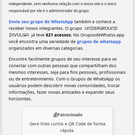
independente, sem nenhuma relação com o nosso site e o único
responsável por ele é o administrador do grupo.
Envie seu grupo do WhatsApp
também e comece a
receber novos integrantes. O grupo ️ ᑌᑎᗪEᖇGᖇOᑌᑎᗪ
ᗪIᐯᑌᒪǤᗩ ️ já teve
621 acessos.
No GruposdeWhatss.app
você encontra uma variedade de
grupos de whatsapp
organizados em diversas categorias.
Encontre facilmente grupos de seu interesse para se
conectar com outras pessoas que compartilham dos
mesmos interesses, seja para fins pessoais, profissionais
ou de entretenimento. Com o Grupos de WhatsApp os
usuários podem descobrir novas comunidades, trocar
informações, fazer novas amizades e expandir seus
horizontes.
💰
Patrocinado
Gere links curtos e QR Code de forma
rápida.