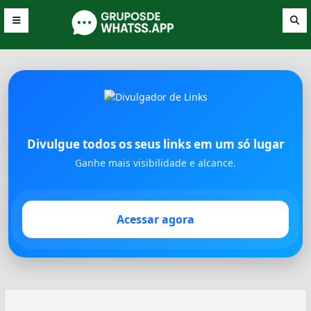
Divulgue todos os seus links em um só lugar
Ganhe mais visibilidade e alcance.
Acessar agora