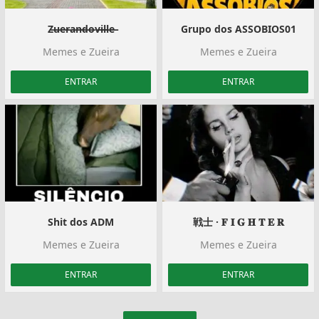
Z̶u̶e̶r̶a̶n̶d̶o̶v̶i̶l̶l̶e̶
Grupo dos ASSOBIOS01
Memes e Zueira
Memes e Zueira
ENTRAR
ENTRAR
Shit dos ADM
戦士 · 𝐅 𝐈 𝐆 𝐇 𝐓 𝐄 𝐑
Memes e Zueira
Memes e Zueira
ENTRAR
ENTRAR