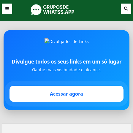
Divulgue todos os seus links em um só lugar
Ganhe mais visibilidade e alcance.
Acessar agora