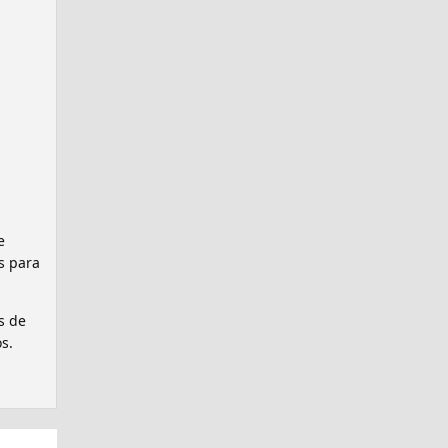
e
s para
s de
s.