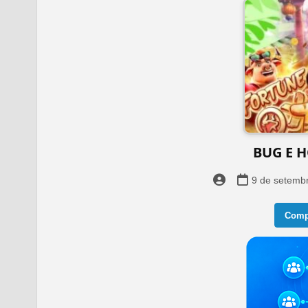
BUG E 
9 de setemb
Compa