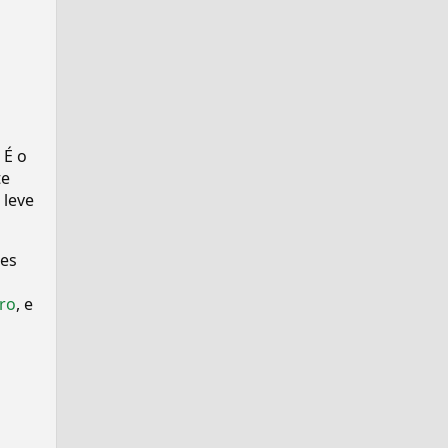
 É o
te
 leve
ses
ro
, e