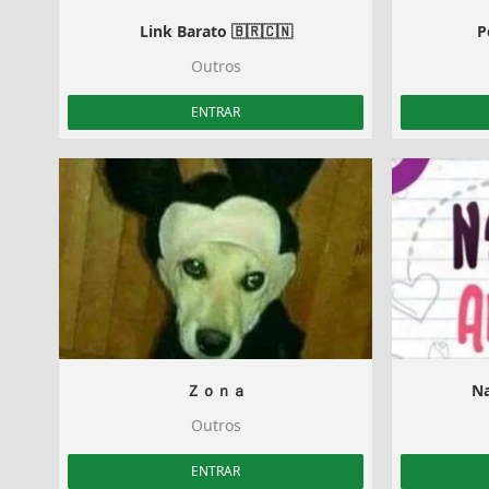
Link Barato 🇧🇷🇨🇳
P
Outros
ENTRAR
Ｚｏｎａ
N
Outros
ENTRAR