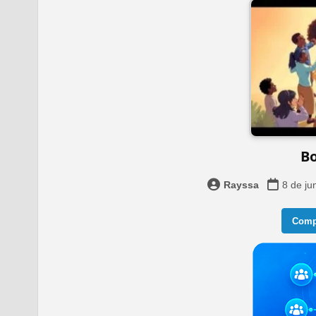
Bo
Rayssa
8 de ju
Compa