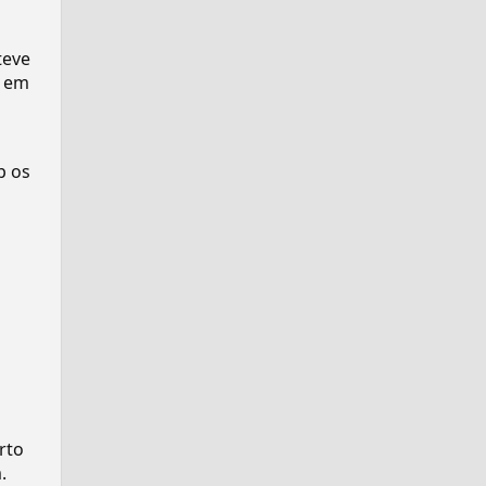
teve
 em
p os
rto
.