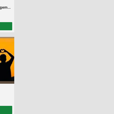
Recomendação: Adubação, calagem e Gessagem