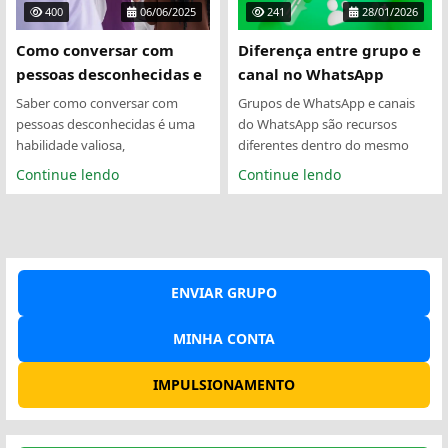
400
06/06/2025
241
28/01/2026
Como conversar com
Diferença entre grupo e
pessoas desconhecidas e
canal no WhatsApp
perder a timidez online
Saber como conversar com
Grupos de WhatsApp e canais
pessoas desconhecidas é uma
do WhatsApp são recursos
habilidade valiosa,
diferentes dentro do mesmo
especialmente em um mundo
aplicativo, mas ainda geram
Continue lendo
Continue lendo
onde as...
dúvidas...
ENVIAR GRUPO
MINHA CONTA
IMPULSIONAMENTO