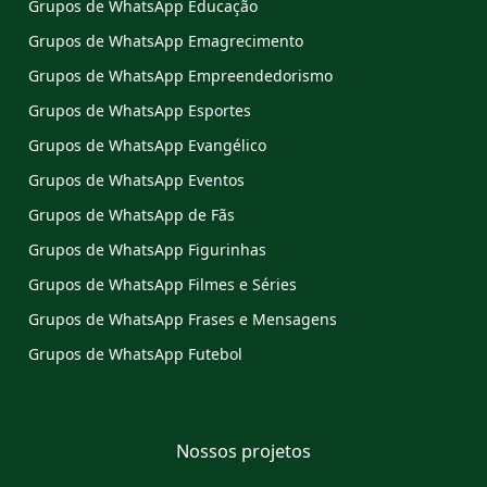
Grupos de WhatsApp Educação
Grupos de WhatsApp Emagrecimento
Grupos de WhatsApp Empreendedorismo
Grupos de WhatsApp Esportes
Grupos de WhatsApp Evangélico
Grupos de WhatsApp Eventos
Grupos de WhatsApp de Fãs
Grupos de WhatsApp Figurinhas
Grupos de WhatsApp Filmes e Séries
Grupos de WhatsApp Frases e Mensagens
Grupos de WhatsApp Futebol
Nossos projetos