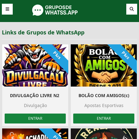
Links de Grupos de WhatsApp
Plus
Plus
DIVULGAÇÃO LIVRE N2 ‍️
BOLÃO COM AMIGOS(c)
Divulgação
Apostas Esportivas
ENTRAR
ENTRAR