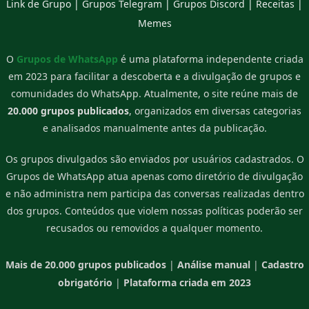
Link de Grupo
|
Grupos Telegram
|
Grupos Discord
|
Receitas
|
Memes
O
Grupos de WhatsApp
é uma plataforma independente criada
em 2023 para facilitar a descoberta e a divulgação de grupos e
comunidades do WhatsApp. Atualmente, o site reúne mais de
20.000 grupos publicados
, organizados em diversas categorias
e analisados manualmente antes da publicação.
Os grupos divulgados são enviados por usuários cadastrados. O
Grupos de WhatsApp atua apenas como diretório de divulgação
e não administra nem participa das conversas realizadas dentro
dos grupos. Conteúdos que violem nossas políticas poderão ser
recusados ou removidos a qualquer momento.
Mais de 20.000 grupos publicados
|
Análise manual
|
Cadastro
obrigatório
|
Plataforma criada em 2023