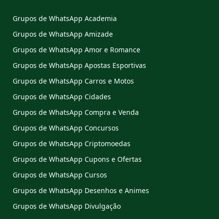
Grupos de WhatsApp Academia
Grupos de WhatsApp Amizade
Grupos de WhatsApp Amor e Romance
Grupos de WhatsApp Apostas Esportivas
Grupos de WhatsApp Carros e Motos
Grupos de WhatsApp Cidades
Grupos de WhatsApp Compra e Venda
Grupos de WhatsApp Concursos
Grupos de WhatsApp Criptomoedas
Grupos de WhatsApp Cupons e Ofertas
Grupos de WhatsApp Cursos
Grupos de WhatsApp Desenhos e Animes
Grupos de WhatsApp Divulgação