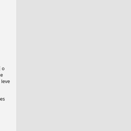
É o
te
 leve
ses