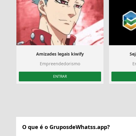
Amizades legais kiwify
Sej
Empreendedorismo
E
ENTRAR
O que é o GruposdeWhatss.app?