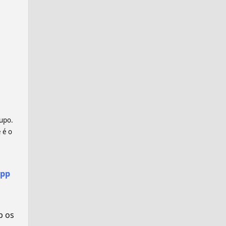
rupo.
 é o
app
p os