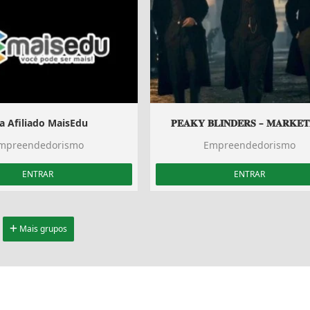
a Afiliado MaisEdu ️
𝐏𝐄𝐀𝐊𝐘 𝐁𝐋𝐈𝐍𝐃𝐄𝐑𝐒 – 𝐌𝐀𝐑𝐊𝐄𝐓
mpreendedorismo
Empreendedorismo
ENTRAR
ENTRAR
Mais grupos