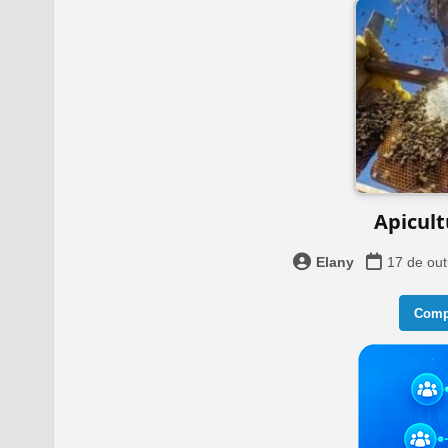
Apicult
Elany
17 de ou
Compa