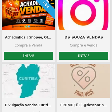
Plus
Achadinhos | Shopee, Ofertas e Divulgação
𝗗𝗦_𝗦𝗢𝗨𝗭𝗔_𝗩𝗘𝗡𝗗𝗔𝗦
Compra e Venda
Compra e Venda
ENTRAR
ENTRAR
Divulgação Vendas Curitiba e Região
PROMOÇÕES @descontinhosparavoce_