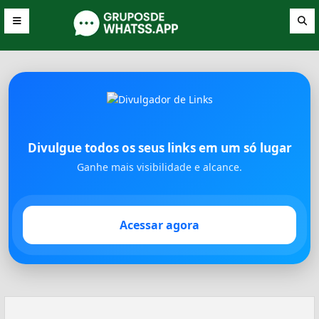
Divulgue todos os seus links em um só lugar
Ganhe mais visibilidade e alcance.
Acessar agora