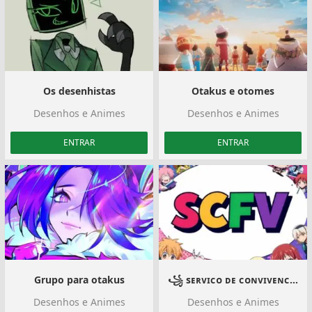
Os desenhistas
Otakus e otomes
Desenhos e Animes
Desenhos e Animes
ENTRAR
ENTRAR
Grupo para otakus
꧁ sᴇʀᴠɪᴄᴏ ᴅᴇ ᴄᴏɴᴠɪᴠᴇɴᴄɪᴀ ᴇ ғᴏʀᴛᴀʟᴇᴄɪᴍᴇɴᴛᴏ ᴅᴇ ᴠɪɴᴄᴜʟᴏs
Desenhos e Animes
Desenhos e Animes