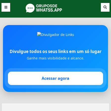
Divulgue todos os seus links em um só lugar
Ganhe mais visibilidade e alcance.
Acessar agora