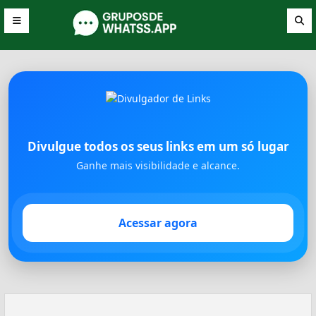
Divulgue todos os seus links em um só lugar
Ganhe mais visibilidade e alcance.
Acessar agora