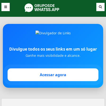
Divulgue todos os seus links em um só lugar
Ganhe mais visibilidade e alcance.
Acessar agora