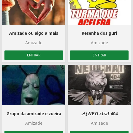
Amizade ou algo a mais
Resenha dos guri
Amizade
Amizade
ENTRAR
ENTRAR
Grupo da amizade e zueira
⎇⟆ 𝙉𝙀𝙊 𝙘𝙝𝙖𝙩 404
Amizade
Amizade