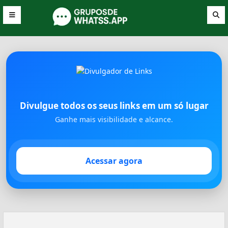
Divulgue todos os seus links em um só lugar
Ganhe mais visibilidade e alcance.
Acessar agora