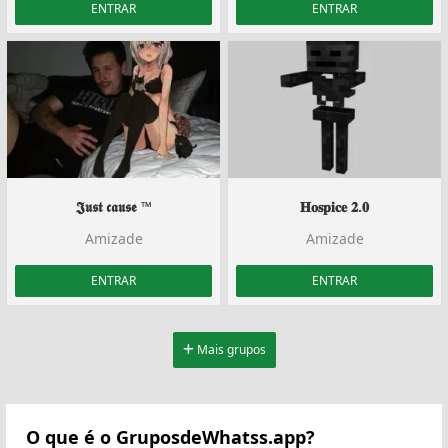
ENTRAR
ENTRAR
𝕵𝖚𝖘𝖙 𝖈𝖆𝖚𝖘𝖊 ™
𝐇𝐨𝐬𝐩𝐢𝐜𝐞 𝟐.𝟎
Amizade
Amizade
ENTRAR
ENTRAR
Mais grupos
O que é o GruposdeWhatss.app?