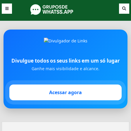
Divulgue todos os seus links em um só lugar
Ganhe mais visibilidade e alcance.
Acessar agora