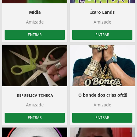
Mídia
Ícaro Lands
Amizade
Amizade
ENTRAR
ENTRAR
ʀᴇᴘᴜʙʟɪᴄᴀ ᴛᴄʜᴇᴄᴀ
O bonde dos crias ofc🃏
Amizade
Amizade
ENTRAR
ENTRAR