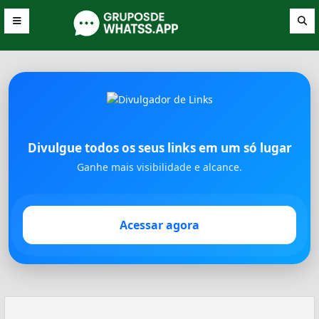
Divulgue todos os seus links em um só lugar
Ganhe mais visibilidade e alcance.
Acessar agora