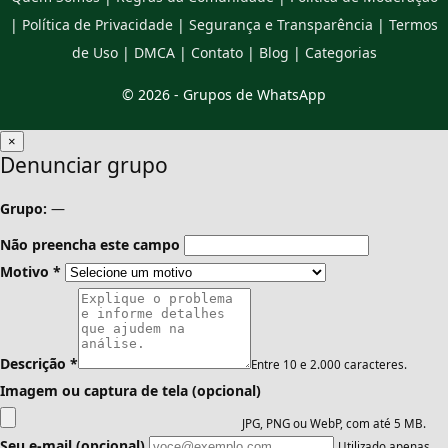
|
Política de Privacidade
|
Segurança e Transparência
|
Termos
de Uso
|
DMCA
|
Contato
|
Blog
|
Categorias
© 2026 -
Grupos de WhatsApp
×
Denunciar grupo
Grupo:
—
Não preencha este campo
Motivo
*
Descrição
*
Entre 10 e 2.000 caracteres.
Imagem ou captura de tela (opcional)
JPG, PNG ou WebP, com até 5 MB.
Seu e-mail (opcional)
Utilizado apenas