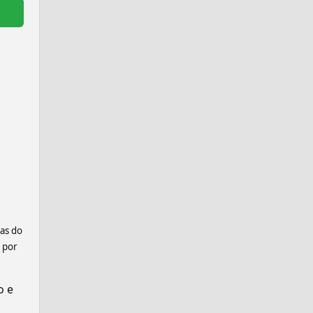
ras do
 por
o e