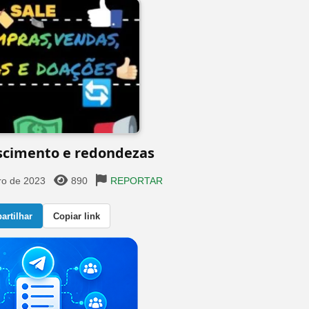
scimento e redondezas️
ro de 2023
890
REPORTAR
rtilhar
Copiar link