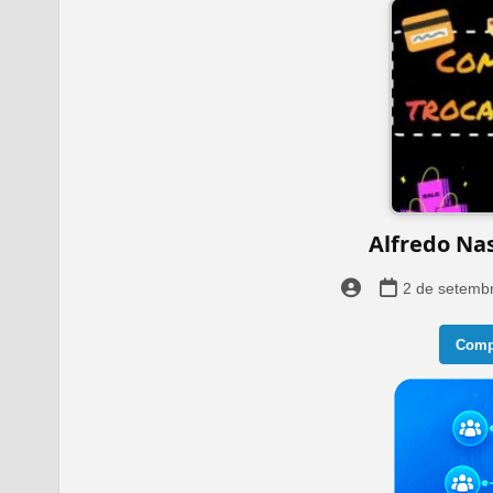
️Alfredo Na
2 de setemb
Compa