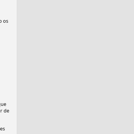
p os
que
r de
ses