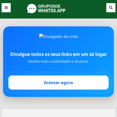
Divulgue todos os seus links em um só lugar
Ganhe mais visibilidade e alcance.
Acessar agora