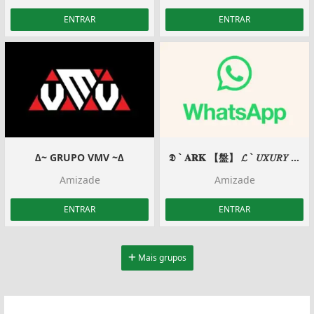
ENTRAR
ENTRAR
∆~ GRUPO VMV ~∆
𝕯 ` 𝐀𝐑𝐊 【盤】 𝓛 ` 𝑈𝑋𝑈𝑅𝑌 | ` #𝐶𝐻𝐴𝑇 ~ ཹ
Amizade
Amizade
ENTRAR
ENTRAR
Mais grupos