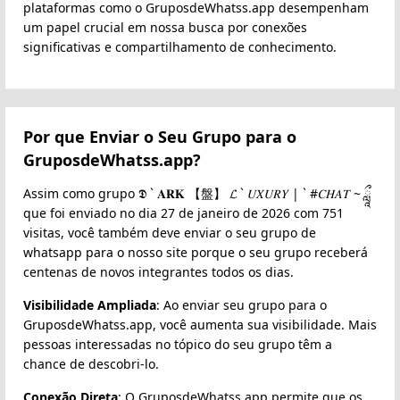
plataformas como o GruposdeWhatss.app desempenham
um papel crucial em nossa busca por conexões
significativas e compartilhamento de conhecimento.
Por que Enviar o Seu Grupo para o
GruposdeWhatss.app?
Assim como grupo 𝕯 ` 𝐀𝐑𝐊 【盤】 𝓛 ` 𝑈𝑋𝑈𝑅𝑌 | ` #𝐶𝐻𝐴𝑇 ~ ཹ
que foi enviado no dia 27 de janeiro de 2026 com 751
visitas, você também deve enviar o seu grupo de
whatsapp para o nosso site porque o seu grupo receberá
centenas de novos integrantes todos os dias.
Visibilidade Ampliada
: Ao enviar seu grupo para o
GruposdeWhatss.app, você aumenta sua visibilidade. Mais
pessoas interessadas no tópico do seu grupo têm a
chance de descobri-lo.
Conexão Direta
: O GruposdeWhatss.app permite que os