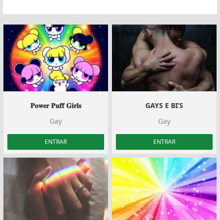
𝐏𝐨𝐰𝐞𝐫 𝐏𝐮𝐟𝐟 𝐆𝐢𝐫𝐥𝐬
GAYS E BI’S
Gay
Gay
ENTRAR
ENTRAR