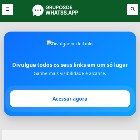
Divulgue todos os seus links em um só lugar
Ganhe mais visibilidade e alcance.
Acessar agora