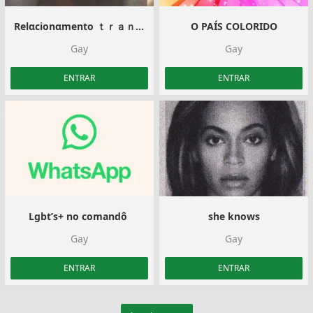
Relαcionαmento ｔｒａｎｓ‍
O PAÍS COLORIDO
Gay
Gay
ENTRAR
ENTRAR
Lgbt’s+ no comandô ️‍
she knows
Gay
Gay
ENTRAR
ENTRAR