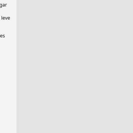
ugar
 leve
ses