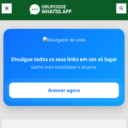
Divulgue todos os seus links em um só lugar
Ganhe mais visibilidade e alcance.
Acessar agora