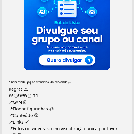
1ᵇᵉᵐ ᵛⁱⁿᵈᵒ (ᵃ) ᵃᵒ ᵗʳᵉⁿᶻⁱⁿʰᵒ ᵈᵃ ʳᵃᵖᵃᶻⁱᵃᵈᵃ✨
Regras ⚠️
ᑭᖇ〇ƗᙖƗÐ〇 👇🏽
📍G*re☠️
📍Flodar figurinhas 🥀
📍Conteúdo 🔞
📍Links 🔗
📍Fotos ou vídeos, só em visualização única por favor