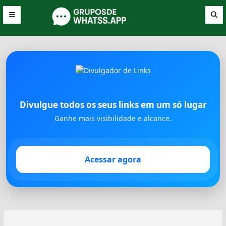
Divulgue todos os seus links em um só lugar
Ganhe mais visibilidade e alcance.
Acessar agora